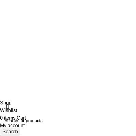
ΑΡΩΜΑ ΑΝΑΛΟΓΩΣ ΤΗΝ ΠΕΡΙΣΤΑΣΗ
18 Μαΐου, 2022
No Comments
Αρωματοπωλείο Βαρβάρα
2022 CREATED BY
MADIT
. ADVERTISING
SOLUTIONS.
Shop
Wishlist
0
items
Cart
My account
Search