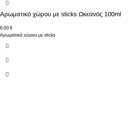
Αρωματικό χώρου με sticks Ωκεανός 100ml
6.00
€
Αρωματικά χώρου με sticks
Δώστε μας το email σας για να μαθαίνετε πρώτοι τις
προσφορές μας!
Ξ. Τριανταφυλλίδη 2 50131 Κοζάνη