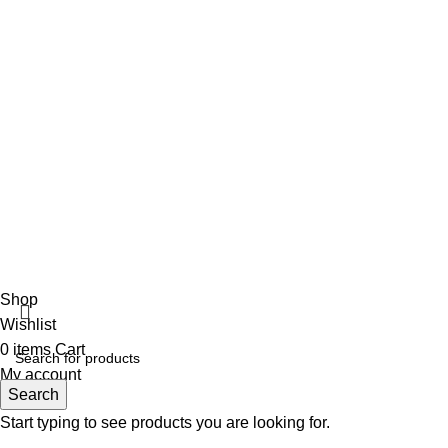
ΑΡΩΜΑ ΑΝΑΛΟΓΩΣ ΤΗΝ ΠΕΡΙΣΤΑΣΗ
18 Μαΐου, 2022
No Comments
Αρωματοπωλείο Βαρβάρα
2022 CREATED BY
MADIT
. ADVERTISING
SOLUTIONS.
Shop
Wishlist
0
items
Cart
My account
Search
Start typing to see products you are looking for.