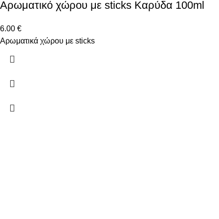
Αρωματικό χώρου με sticks Καρύδα 100ml
6.00
€
Αρωματικά χώρου με sticks
Δώστε μας το email σας για να μαθαίνετε πρώτοι τις
προσφορές μας!
Ξ. Τριανταφυλλίδη 2 50131 Κοζάνη
Τηλέφωνο: 698 188 9266