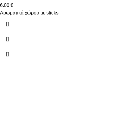
6.00
€
Αρωματικά χώρου με sticks
Δώστε μας το email σας για να μαθαίνετε πρώτοι τις
προσφορές μας!
Ξ. Τριανταφυλλίδη 2 50131 Κοζάνη
Τηλέφωνο: 698 188 9266
Email: info@aromatopoleiobarbara.gr