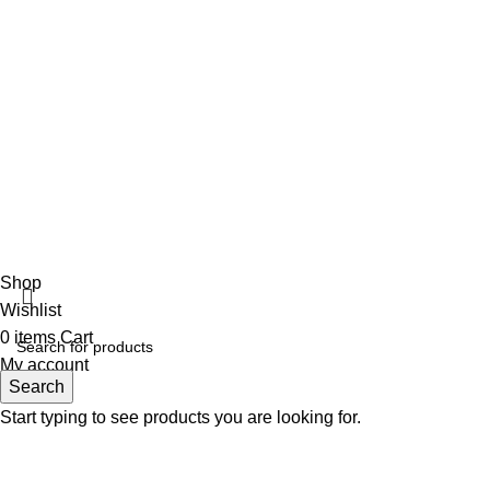
18 Μαΐου, 2022
No Comments
Αρωματοπωλείο Βαρβάρα
2022 CREATED BY
MADIT
. ADVERTISING
SOLUTIONS.
Shop
Wishlist
0
items
Cart
My account
Search
Start typing to see products you are looking for.