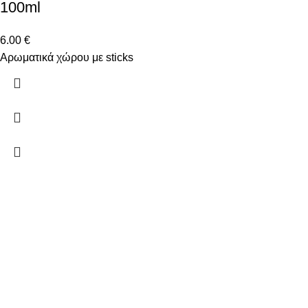
100ml
6.00
€
Αρωματικά χώρου με sticks
Δώστε μας το email σας για να μαθαίνετε πρώτοι τις
προσφορές μας!
Ξ. Τριανταφυλλίδη 2 50131 Κοζάνη
Τηλέφωνο: 698 188 9266