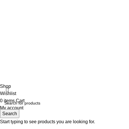
ΑΡΩΜΑ ΑΝΑΛΟΓΩΣ ΤΗΝ ΠΕΡΙΣΤΑΣΗ
18 Μαΐου, 2022
No Comments
Αρωματοπωλείο Βαρβάρα
2022 CREATED BY
MADIT
. ADVERTISING
SOLUTIONS.
Shop
Wishlist
0
items
Cart
My account
Search
Start typing to see products you are looking for.