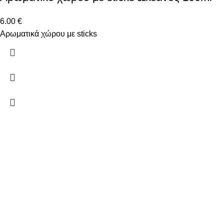
6.00
€
Αρωματικά χώρου με sticks
Δώστε μας το email σας για να μαθαίνετε πρώτοι τις
προσφορές μας!
Ξ. Τριανταφυλλίδη 2 50131 Κοζάνη
Τηλέφωνο: 698 188 9266
Email: info@aromatopoleiobarbara.gr