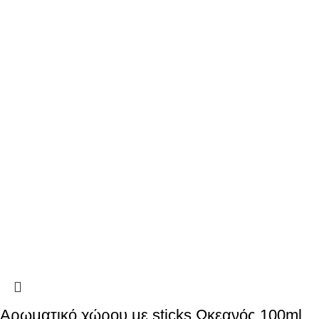
Αρωματικό χώρου με sticks Ωκεανός 100ml