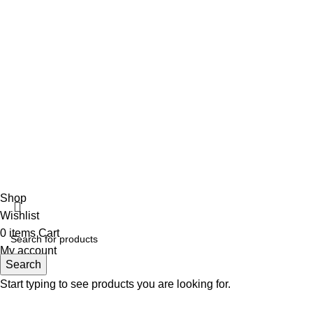
18 Μαΐου, 2022
No Comments
Αρωματοπωλείο Βαρβάρα
2022 CREATED BY
MADIT
. ADVERTISING
SOLUTIONS.
Shop
Wishlist
0
items
Cart
My account
Search
Start typing to see products you are looking for.