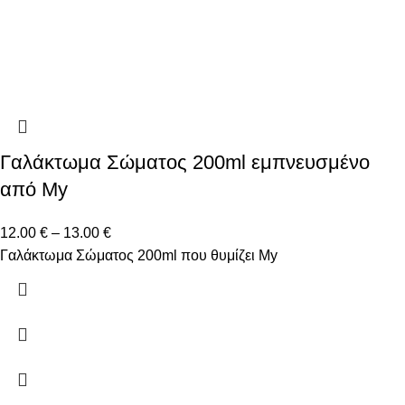
Γαλάκτωμα Σώματος 200ml εμπνευσμένο
από My
12.00
€
–
13.00
€
Γαλάκτωμα Σώματος 200ml που θυμίζει My
Δώστε μας το email σας για να μαθαίνετε πρώτοι τις
προσφορές μας!