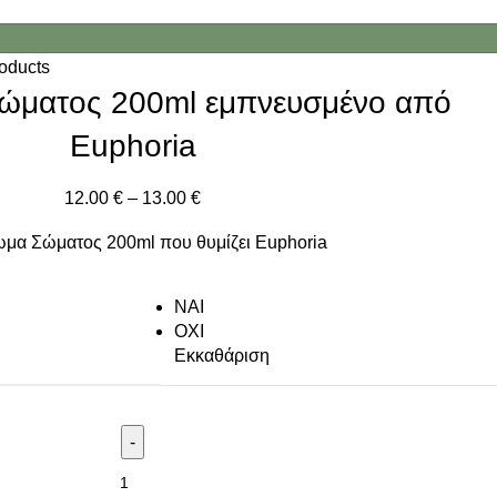
roducts
ώματος 200ml εμπνευσμένο από
Euphoria
12.00
€
–
13.00
€
μα Σώματος 200ml που θυμίζει Euphoria
NAI
ΟΧΙ
Εκκαθάριση