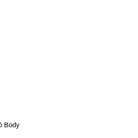
ό Body