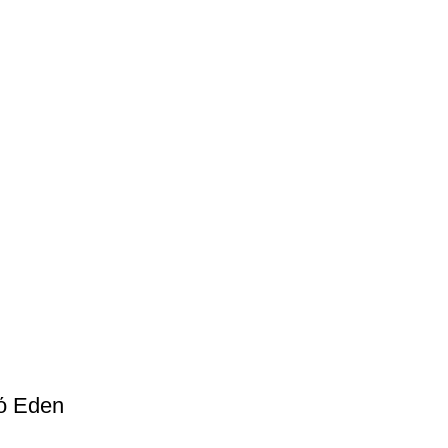
ό Eden