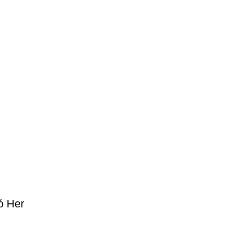
ό Her