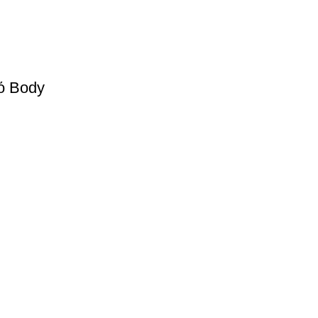
ό Body