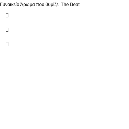
Γυναικείο Άρωμα που θυμίζει The Beat
Δώστε μας το email σας για να μαθαίνετε πρώτοι τις
προσφορές μας!
Ξ. Τριανταφυλλίδη 2 50131 Κοζάνη
Τηλέφωνο: 698 188 9266
Email: info@aromatopoleiobarbara.gr
Κατηγορίες Προϊόντων