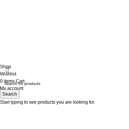
Αρωματοπωλείο Βαρβάρα
2022 CREATED BY
MADIT
. ADVERTISING
SOLUTIONS.
Shop
Wishlist
0
items
Cart
My account
Search
Start typing to see products you are looking for.