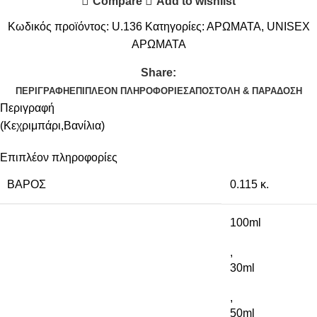
Compare
Add to wishlist
Κωδικός προϊόντος:
U.136
Κατηγορίες:
ΑΡΩΜΑΤΑ
,
UNISEX
ΑΡΩΜΑΤΑ
Share:
ΠΕΡΙΓΡΑΦΉ
ΕΠΙΠΛΈΟΝ ΠΛΗΡΟΦΟΡΊΕΣ
ΑΠΟΣΤΟΛΉ & ΠΑΡΆΔΟΣΗ
Περιγραφή
(Κεχριμπάρι,Βανίλια)
Επιπλέον πληροφορίες
ΒΆΡΟΣ
0.115 κ.
100ml
,
30ml
,
50ml