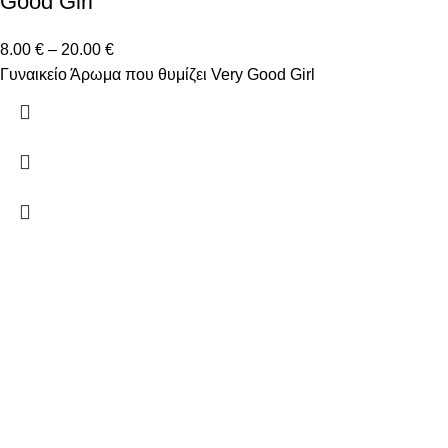
Good Girl
8.00
€
–
20.00
€
Γυναικείο Άρωμα που θυμίζει Very Good Girl
Δώστε μας το email σας για να μαθαίνετε πρώτοι τις
προσφορές μας!
Ξ. Τριανταφυλλίδη 2 50131 Κοζάνη
Τηλέφωνο: 698 188 9266