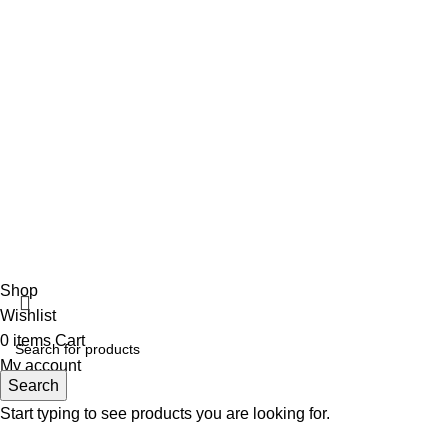
ΑΡΩΜΑ ΑΝΑΛΟΓΩΣ ΤΗΝ ΠΕΡΙΣΤΑΣΗ
18 Μαΐου, 2022
No Comments
Αρωματοπωλείο Βαρβάρα
2022 CREATED BY
MADIT
. ADVERTISING
SOLUTIONS.
Shop
Wishlist
0
items
Cart
My account
Search
Start typing to see products you are looking for.