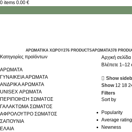
0
items
0.00
€
θυμίζει JEAN PAUL GAULTIER
Categories
ΑΡΩΜΑΤΙΚΑ ΧΩΡΟΥ
276 PRODUCTS
ΑΡΩΜΑΤΑ
378 PRODU
Κατηγορίες προϊόντων
Αρχική σελίδα
Βλέπετε 1–12 
ΑΡΩΜΑΤΑ
ΓΥΝΑΙΚΕΙΑ ΑΡΩΜΑΤΑ
Show sideb
ΑΝΔΡΙΚΑ ΑΡΩΜΑΤΑ
Show
12
18
2
UNISEX ΑΡΩΜΑΤΑ
Filters
ΠΕΡΙΠΟΙΗΣΗ ΣΩΜΑΤΟΣ
Sort by
ΓΑΛΑΚΤΩΜΑ ΣΩΜΑΤΟΣ
Popularity
ΑΦΡΟΛΟΥΤΡΟ ΣΩΜΑΤΟΣ
Average rating
ΣΑΠΟΥΝΙΑ
Newness
ΕΛΑΙΑ