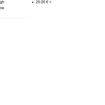
igh
20.00
€
+
low