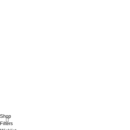
18 Μαΐου, 2022
No Comments
ΑΡΩΜΑ ΑΝΑΛΟΓΩΣ ΤΗΝ ΠΕΡΙΣΤΑΣΗ
18 Μαΐου, 2022
No Comments
Αρωματοπωλείο Βαρβάρα
2022 CREATED BY
MADIT
. ADVERTISING
SOLUTIONS.
Shop
Filters