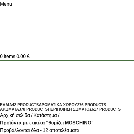
Menu
0
items
0.00
€
θυμίζει MOSCHINO
Categories
ΕΛΑΙΑ
42 PRODUCTS
ΑΡΩΜΑΤΙΚΑ ΧΩΡΟΥ
276 PRODUCTS
ΑΡΩΜΑΤΑ
378 PRODUCTS
ΠΕΡΙΠΟΙΗΣΗ ΣΩΜΑΤΟΣ
617 PRODUCTS
Αρχική σελίδα
Κατάστημα
Προϊόντα με ετικέτα “θυμίζει MOSCHINO”
Προβάλλονται όλα - 12 αποτελέσματα